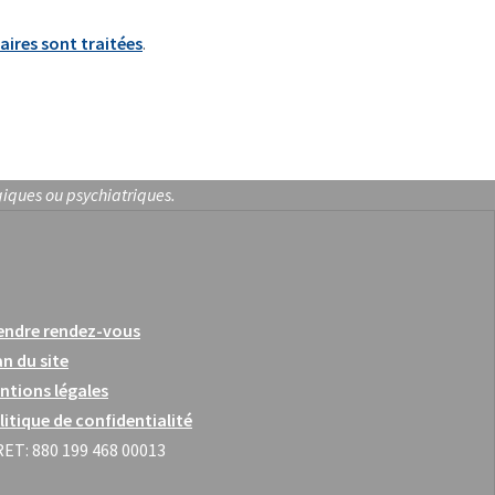
aires sont traitées
.
giques ou psychiatriques.
endre rendez-vous
an du site
ntions légales
litique de confidentialité
RET: 880 199 468 00013