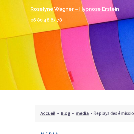
Aller
Roselyne Wagner – Hypnose Erstein
au
contenu
06 80 48 87 78
Accueil
-
Blog
-
media
-
Replays des émissio
MEDIA