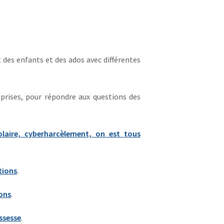
t des enfants et des ados avec différentes
eprises, pour répondre aux questions des
laire, cyberharcèlement, on est tous
tions
.
ions
.
ssesse
.